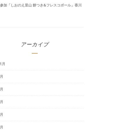
参加「しおのえ里山 餅つき&フレスコボール」香川
アーカイブ
11月
8月
7月
3月
2月
1月