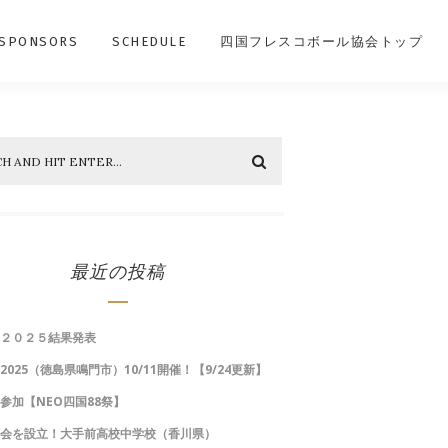
SPONSORS
SCHEDULE
四国フレスコボール協会トップ
最近の投稿
会２０２５結果発表
2025（徳島県鳴門市）10/11開催！【9/24更新】
参加【NEO四国88祭】
好会を設立！大手前高校中学校（香川県）