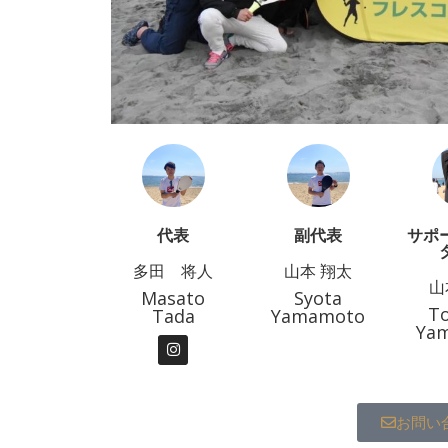
代表
副代表
サポ
多田 将人
山本 翔太
山
Masato
Syota
T
Tada
Yamamoto
Ya
お問い