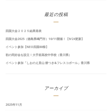
最近の投稿
四国大会２０２５結果発表
四国大会2025（徳島県鳴門市）10/11開催！【9/24更新】
イベント参加【NEO四国88祭】
初の同好会を設立！大手前高校中学校（香川県）
イベント参加「しおのえ里山 餅つき&フレスコボール」香川県
アーカイブ
2025年11月