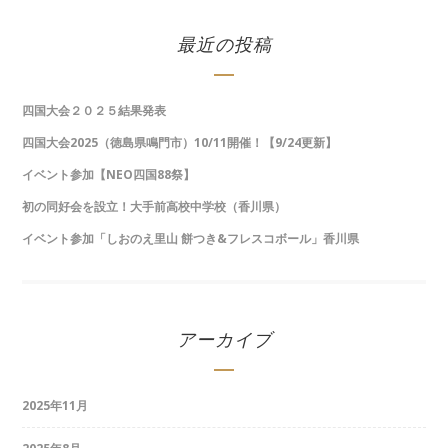
最近の投稿
四国大会２０２５結果発表
四国大会2025（徳島県鳴門市）10/11開催！【9/24更新】
イベント参加【NEO四国88祭】
初の同好会を設立！大手前高校中学校（香川県）
イベント参加「しおのえ里山 餅つき&フレスコボール」香川県
アーカイブ
2025年11月