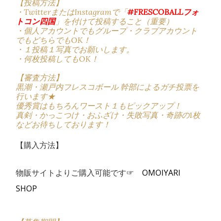
【投稿方法】
・TwitterまたはInstagramで「
#FRESCOBALLフォ
トコン四国
」を付けて投稿すること（重要）
・個人アカウントでもグループ・クラブアカウント
でもどちらでもOK！
・１投稿１写真でお願いします。
・何枚投稿してもOK！
【審査方法】
黒潮・瀬戸内フレスコボール 幹部によるガチ投票を
行います★
優秀賞はもちろんワースト１もピックアップ！
真剣・かっこつけ・おふざけ・失敗写真・奇跡の1枚
などお待ちしております！
【購入方法】
物販サイトよりご購入可能です☞
OMOIYARI
SHOP