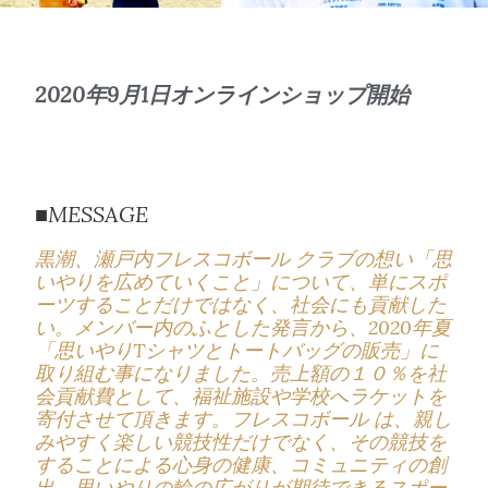
2020年9月1日オンラインショップ開始
■MESSAGE
黒潮、瀬戸内フレスコボール クラブの想い「思
いやりを広めていくこと」について、単にスポ
ーツすることだけではなく、社会にも貢献した
い。
メンバー内のふとした発言から、2020年夏
「思いやりTシャツとトートバッグの販売」に
取り組む事になりました。
売上額の１０％を社
会貢献費として、福祉施設や学校へラケットを
寄付させて頂きます。
フレスコボール は、親し
みやすく楽しい競技性だけでなく、その競技を
することによる心身の健康、コミュニティの創
出、思いやりの輪の広がりが期待できるスポー