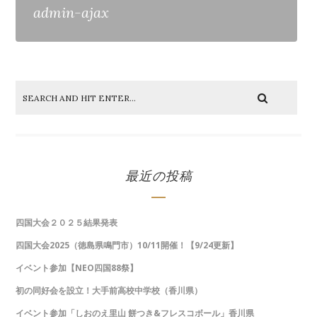
admin-ajax
最近の投稿
四国大会２０２５結果発表
四国大会2025（徳島県鳴門市）10/11開催！【9/24更新】
イベント参加【NEO四国88祭】
初の同好会を設立！大手前高校中学校（香川県）
イベント参加「しおのえ里山 餅つき&フレスコボール」香川県